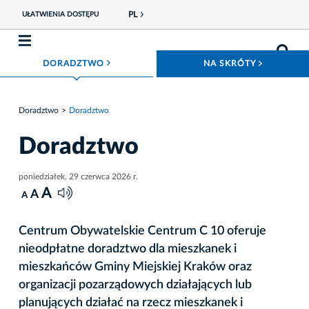
PL
UŁATWIENIA DOSTĘPU
ROZWIŃ MENU
ROZWIŃ
DORADZTWO
NA SKRÓTY
Doradztwo
Doradztwo
Doradztwo
poniedziałek, 29 czerwca 2026 r.
A
A
A
Centrum Obywatelskie Centrum C 10 oferuje
nieodpłatne doradztwo dla mieszkanek i
mieszkańców Gminy Miejskiej Kraków oraz
organizacji pozarządowych działających lub
planujących działać na rzecz mieszkanek i