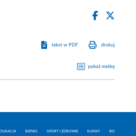
tekst w PDF
drukuj
pokaż metkę
DUKACJA
BIZNES
SPORT I ZDROWIE
KLIMAT
BO