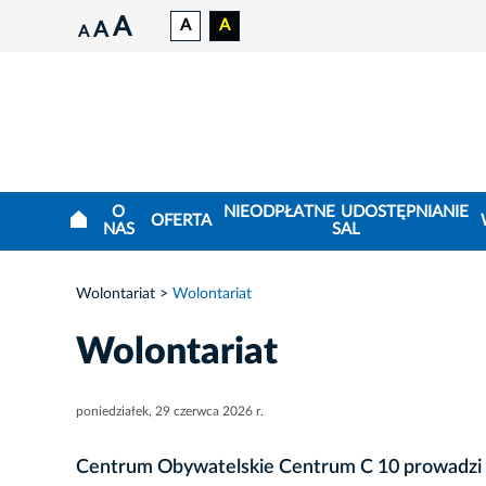
A
A
A
A
A
O
NIEODPŁATNE UDOSTĘPNIANIE
OFERTA
NAS
SAL
Wolontariat
Wolontariat
Wolontariat
poniedziałek, 29 czerwca 2026 r.
Centrum Obywatelskie Centrum C 10 prowadzi Pu