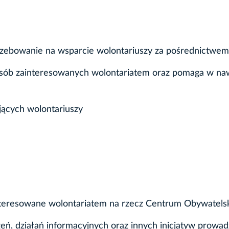
zebowanie na wsparcie wolontariuszy za pośrednictwem
osób zainteresowanych wolontariatem oraz pomaga w naw
jących wolontariuszy
teresowane wolontariatem na rzecz Centrum Obywatels
eń, działań informacyjnych oraz innych inicjatyw prow