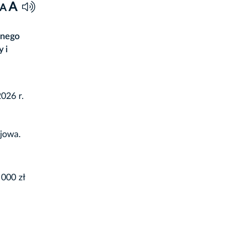
A
A
znego
 i
2026 r.
jowa.
000 zł