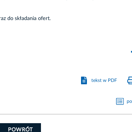
z do składania ofert.
tekst w PDF
po
POWRÓT