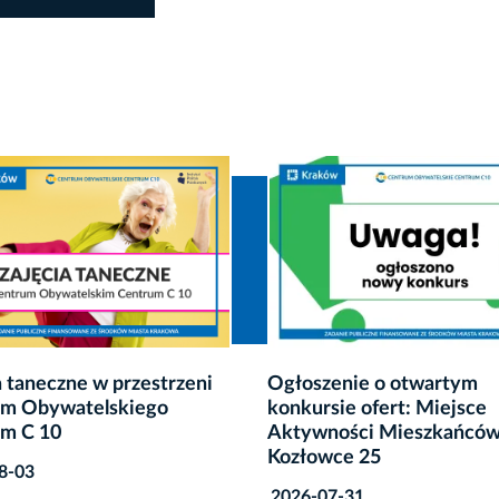
enie o otwartym
,,Klub Dialogu AGORA'' -
sie ofert: Miejsce
sierpniowe spotkania klu
ności Mieszkańców Na
dyskusyjnego w Centrum
ce 25
Obywatelskim Centrum C
7-31
2026-07-31