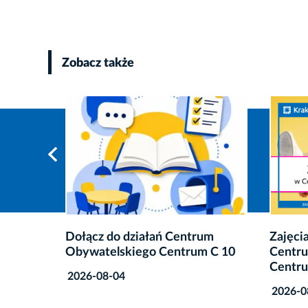
Zobacz także
um
Zajęcia taneczne w przestrzeni
Ogłosz
 C 10
Centrum Obywatelskiego
konkur
Centrum C 10
Aktyw
Kozłow
2026-08-03
2026-0