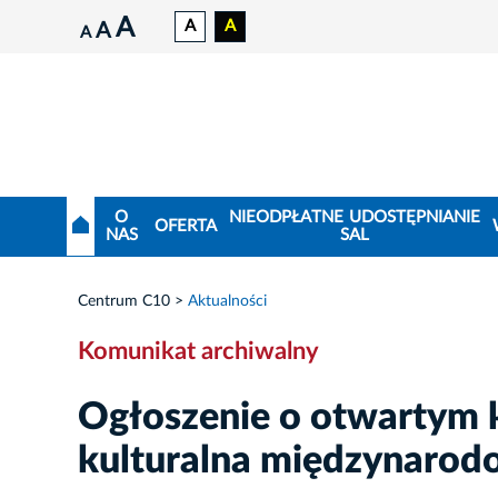
A
A
A
A
A
O
NIEODPŁATNE UDOSTĘPNIANIE
OFERTA
NAS
SAL
Centrum C10
Aktualności
Komunikat archiwalny
Ogłoszenie o otwartym 
kulturalna międzynarod