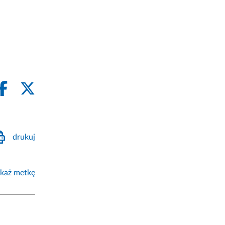
drukuj
każ metkę